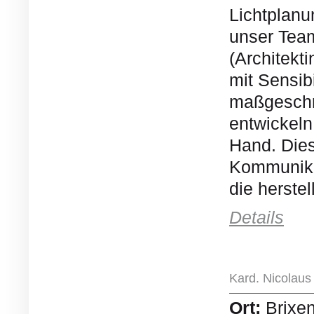
Lichtplan
unser Team
(Architekt
mit Sensibi
maßgeschne
entwickeln
Hand. Dies 
Kommunika
die herste
Details
Kard. Nicolau
Ort:
Brixe