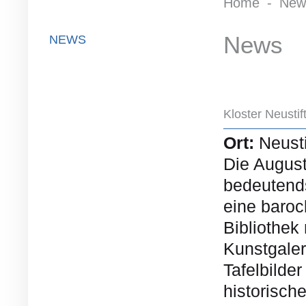
Home
-
New
News
NEWS
Kloster Neustif
Ort:
Neusti
Die August
bedeutends
eine baroc
Bibliothek
Kunstgaler
Tafelbilde
historisc