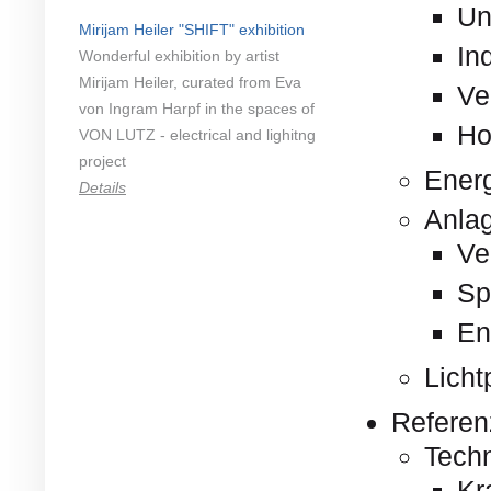
Un
Mirijam Heiler "SHIFT" exhibition
In
Wonderful exhibition by artist
Mirijam Heiler, curated from Eva
Ve
von Ingram Harpf in the spaces of
Ho
VON LUTZ - electrical and lighitng
project
Energ
Details
Anla
Ve
Sp
En
Licht
Referen
Tech
Kr