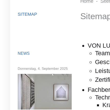
Home
-
Sit
Sitema
SITEMAP
VON L
Team
NEWS
Gesc
Donnerstag, 4. September 2025
Leis
Zerti
Fachber
Tech
Kr