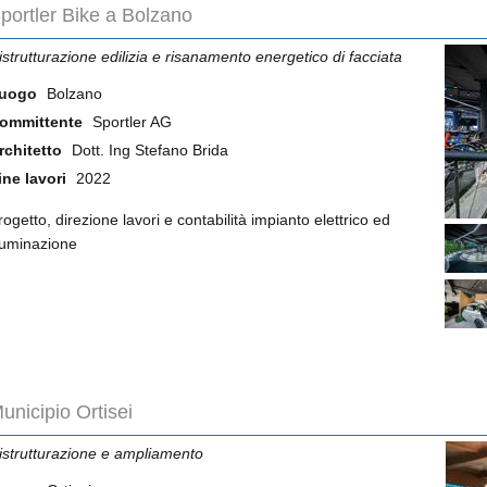
portler Bike a Bolzano
istrutturazione edilizia e risanamento energetico di facciata
uogo
Bolzano
ommittente
Sportler AG
rchitetto
Dott. Ing Stefano Brida
ine lavori
2022
rogetto, direzione lavori e contabilità impianto elettrico ed
lluminazione
unicipio Ortisei
istrutturazione e ampliamento