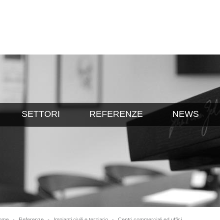
SETTORI
REFERENZE
NEWS
ome
-
Referenze
-
Impianti civili e terziario
-
Centri commerciali ed uffici