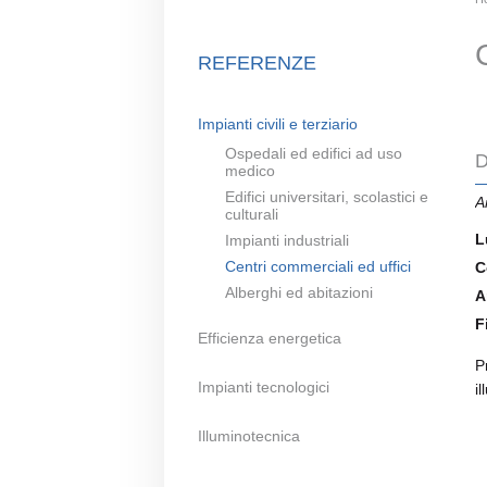
REFERENZE
Impianti civili e terziario
Ospedali ed edifici ad uso
D
medico
Edifici universitari, scolastici e
A
culturali
L
Impianti industriali
Centri commerciali ed uffici
C
Alberghi ed abitazioni
A
F
Efficienza energetica
P
Impianti tecnologici
i
Illuminotecnica