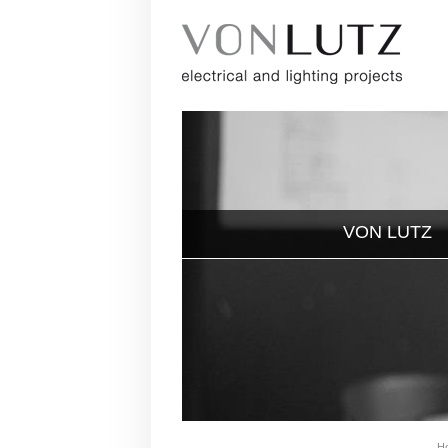
VON LUTZ
H