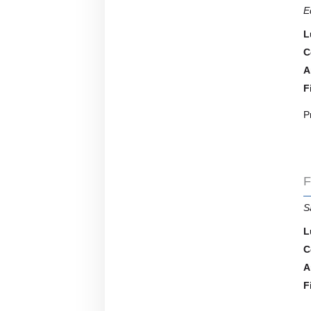
E
L
C
A
F
P
F
S
L
C
A
F