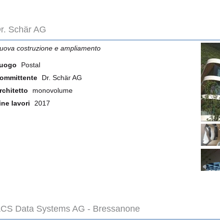
r. Schär AG
uova costruzione e ampliamento
uogo
Postal
ommittente
Dr. Schär AG
rchitetto
monovolume
ine lavori
2017
CS Data Systems AG - Bressanone