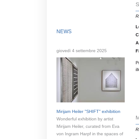
S
R
L
NEWS
C
A
giovedì 4 settembre 2025
F
P
i
Mirijam Heiler "SHIFT" exhibition
M
Wonderful exhibition by artist
Mirijam Heiler, curated from Eva
R
von Ingram Harpf in the spaces of