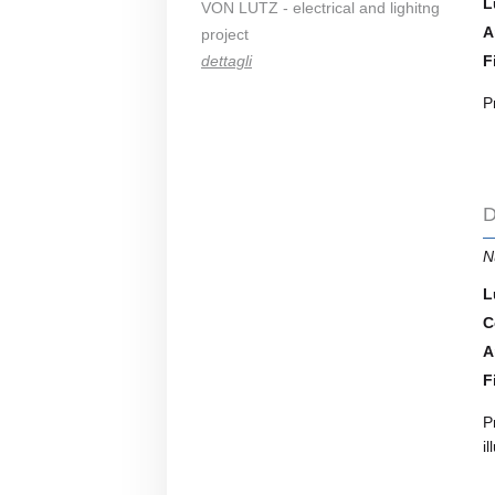
L
VON LUTZ - electrical and lighitng
A
project
dettagli
F
P
D
N
L
C
A
F
P
i