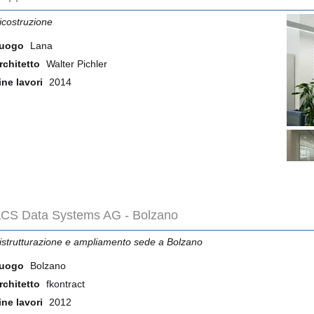
icostruzione
uogo
Lana
rchitetto
Walter Pichler
ine lavori
2014
CS Data Systems AG - Bolzano
istrutturazione e ampliamento sede a Bolzano
uogo
Bolzano
rchitetto
fkontract
ine lavori
2012