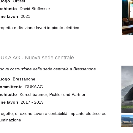
uogo
Ortisei
rchitetto
David Stuflesser
ine lavori
2021
rogetto e direzione lavori impianto elettrico
UKA AG - Nuova sede centrale
uova costruzione della sede centrale a Bressanone
uogo
Bressanone
ommittente
DUKA AG
rchitetto
Kerschbaumer, Pichler und Partner
ine lavori
2017 - 2019
rogetto, direzione lavori e contabilità impianto elettrico ed
lluminazione