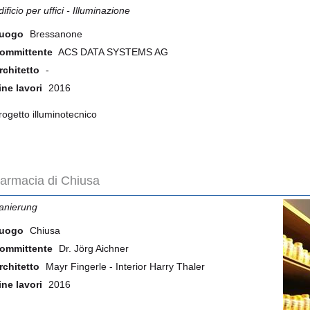
dificio per uffici - Illuminazione
uogo
Bressanone
ommittente
ACS DATA SYSTEMS AG
rchitetto
-
ine lavori
2016
rogetto illuminotecnico
armacia di Chiusa
anierung
uogo
Chiusa
ommittente
Dr. Jörg Aichner
rchitetto
Mayr Fingerle - Interior Harry Thaler
ine lavori
2016